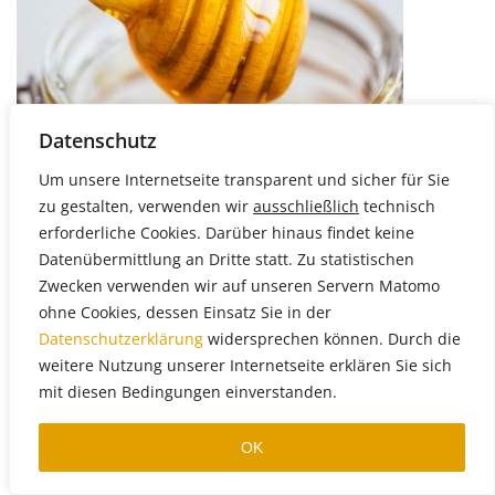
Datenschutz
Um unsere Internetseite transparent und sicher für Sie
zu gestalten, verwenden wir
ausschließlich
technisch
ARTIKEL
erforderliche Cookies. Darüber hinaus findet keine
WÄRMESCHÄDEN?
Datenübermittlung an Dritte statt. Zu statistischen
WAS UNS DAS ENZYM INVERTASE ÜBER HONIG
Zwecken verwenden wir auf unseren Servern Matomo
VERRÄT
ohne Cookies, dessen Einsatz Sie in der
07.06.2019 Ob ein Honig qualitativ hochwertig ist,
Datenschutzerklärung
widersprechen können. Durch die
entscheiden Verbraucher meist anhand des Geschmacks.
weitere Nutzung unserer Internetseite erklären Sie sich
Aus fachlicher Perspektive gilt vor allem Invertase […]
Weiterlesen
mit diesen Bedingungen einverstanden.
OK