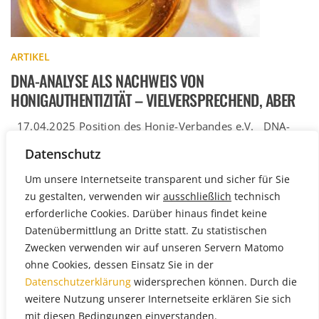
ARTIKEL
DNA-ANALYSE ALS NACHWEIS VON
HONIGAUTHENTIZITÄT – VIELVERSPRECHEND, ABER
NICHT AUSGREIFT
17.04.2025 Position des Honig-Verbandes e.V. DNA-
Analyse als Methode zum Nachweis von
Datenschutz
Honigauthentizität – Vielversprechend, aber
Weiterlesen
wissenschaftlich noch nicht […]
Um unsere Internetseite transparent und sicher für Sie
zu gestalten, verwenden wir
ausschließlich
technisch
erforderliche Cookies. Darüber hinaus findet keine
Datenübermittlung an Dritte statt. Zu statistischen
Zwecken verwenden wir auf unseren Servern Matomo
ohne Cookies, dessen Einsatz Sie in der
Datenschutzerklärung
widersprechen können. Durch die
weitere Nutzung unserer Internetseite erklären Sie sich
mit diesen Bedingungen einverstanden.