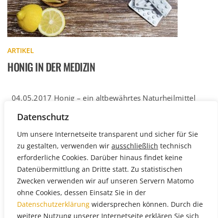
ARTIKEL
HONIG IN DER MEDIZIN
04.05.2017 Honig – ein altbewährtes Naturheilmittel
Schon in der Antike haben die alten Ägypter, Assyrer und
Datenschutz
Chinesen die wertvollen […]
Weiterlesen
Um unsere Internetseite transparent und sicher für Sie
zu gestalten, verwenden wir
ausschließlich
technisch
erforderliche Cookies. Darüber hinaus findet keine
Datenübermittlung an Dritte statt. Zu statistischen
Zwecken verwenden wir auf unseren Servern Matomo
ohne Cookies, dessen Einsatz Sie in der
Datenschutzerklärung
widersprechen können. Durch die
weitere Nutzung unserer Internetseite erklären Sie sich