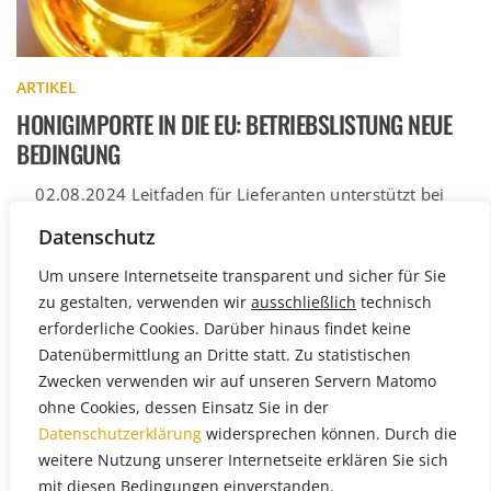
ARTIKEL
HONIGIMPORTE IN DIE EU: BETRIEBSLISTUNG NEUE
BEDINGUNG
02.08.2024 Leitfaden für Lieferanten unterstützt bei
Registrierung von Betrieben aus Drittländern
Datenschutz
entsprechend der Delegierten Verordnung (EU)
Weiterlesen
2023/2652 […]
Um unsere Internetseite transparent und sicher für Sie
zu gestalten, verwenden wir
ausschließlich
technisch
erforderliche Cookies. Darüber hinaus findet keine
Datenübermittlung an Dritte statt. Zu statistischen
Zwecken verwenden wir auf unseren Servern Matomo
ohne Cookies, dessen Einsatz Sie in der
Datenschutzerklärung
widersprechen können. Durch die
weitere Nutzung unserer Internetseite erklären Sie sich
mit diesen Bedingungen einverstanden.