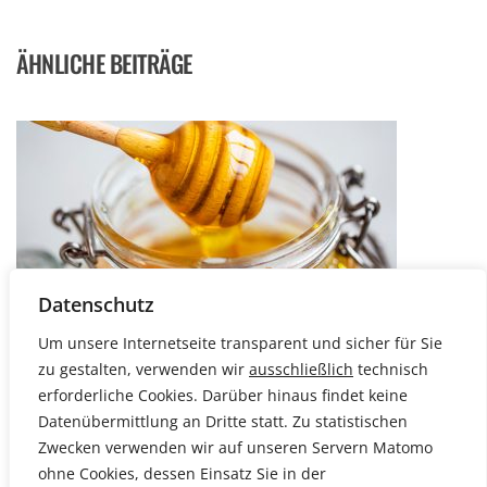
ÄHNLICHE BEITRÄGE
Datenschutz
Um unsere Internetseite transparent und sicher für Sie
ARTIKEL
zu gestalten, verwenden wir
ausschließlich
technisch
FAKTENCHECK: GEPANSCHT, GESTRECKT,
erforderliche Cookies. Darüber hinaus findet keine
Datenübermittlung an Dritte statt. Zu statistischen
VERFÄLSCHT – WO HONIG DRAUFSTEHT, IST NICHT
Zwecken verwenden wir auf unseren Servern Matomo
IMMER HONIG DRIN (N-TV)
ohne Cookies, dessen Einsatz Sie in der