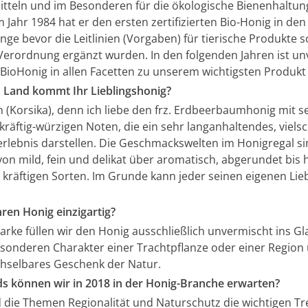
tteln und im Besonderen für die ökologische Bienenhaltun
m Jahr 1984 hat er den ersten zertifizierten Bio-Honig in de
ange bevor die Leitlinien (Vorgaben) für tierische Produkte sc
erordnung ergänzt wurden. In den folgenden Jahren ist un
 BioHonig in allen Facetten zu unserem wichtigsten Produk
Land kommt Ihr Lieblingshonig?
h (Korsika), denn ich liebe den frz. Erdbeerbaumhonig mit s
kräftig-würzigen Noten, die ein sehr langanhaltendes, vielsc
lebnis darstellen. Die Geschmackswelten im Honigregal si
on mild, fein und delikat über aromatisch, abgerundet bis 
 kräftigen Sorten. Im Grunde kann jeder seinen eigenen Lie
ren Honig einzigartig?
rke füllen wir den Honig ausschließlich unvermischt ins Gla
sonderen Charakter einer Trachtpflanze oder einer Region 
hselbares Geschenk der Natur.
s können wir in 2018 in der Honig-Branche erwarten?
d die Themen Regionalität und Naturschutz die wichtigen Tr