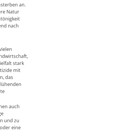
sterben an.
ere Natur
tönigkeit
mend nach
vielen
ndwirtschaft,
lfalt stark
tizide mit
n, das
 blühenden
rte
enen auch
ge
en und zu
oder eine