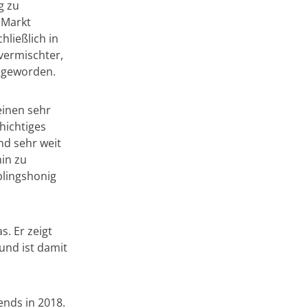
g zu
n Markt
hließlich in
vermischter,
t geworden.
einen sehr
hichtiges
nd sehr weit
hin zu
blingshonig
s. Er zeigt
und ist damit
ends in 2018.