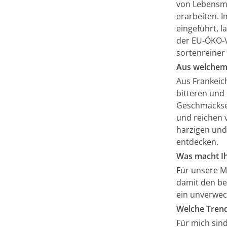
von Lebensmi
erarbeiten. I
eingeführt, l
der EU-ÖKO-V
sortenreiner
Aus welchem 
Aus Frankeic
bitteren und 
Geschmackser
und reichen v
harzigen und
entdecken.
Was macht Ih
Für unsere Ma
damit den be
ein unverwec
Welche Trend
Für mich sin