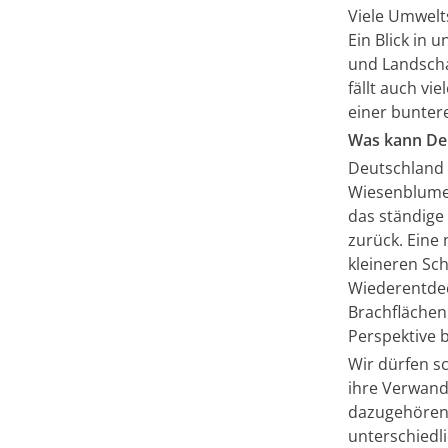
Viele Umwelt
Ein Blick in 
und Landscha
fällt auch v
einer bunter
Was kann De
Deutschland h
Wiesenblumen
das ständige
zurück. Eine 
kleineren Sc
Wiederentdec
Brachflächen
Perspektive b
Wir dürfen s
ihre Verwand
dazugehören.
unterschiedl