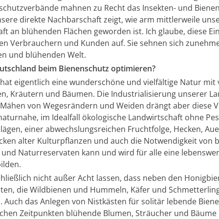
schutzverbände mahnen zu Recht das Insekten- und Bienen
unsere direkte Nachbarschaft zeigt, wie arm mittlerweile uns
ft an blühenden Flächen geworden ist. Ich glaube, diese Ein
ielen Verbrauchern und Kunden auf. Sie sehnen sich zuneh
en und blühenden Welt.
utschland beim Bienenschutz optimieren?
at eigentlich eine wunderschöne und vielfältige Natur mit 
, Kräutern und Bäumen. Die Industrialisierung unserer La
 Mähen von Wegesrändern und Weiden drängt aber diese Vie
naturnahe, im Idealfall ökologische Landwirtschaft ohne Pes
hlägen, einer abwechslungsreichen Fruchtfolge, Hecken, Aue
ken alter Kulturpflanzen und auch die Notwendigkeit von
 und Naturreservaten kann und wird für alle eine lebenswe
ilden.
chließlich nicht außer Acht lassen, dass neben den Honigbi
ten, die Wildbienen und Hummeln, Käfer und Schmetterlin
 Auch das Anlegen von Nistkästen für solitär lebende Bien
ichen Zeitpunkten blühende Blumen, Sträucher und Bäume 