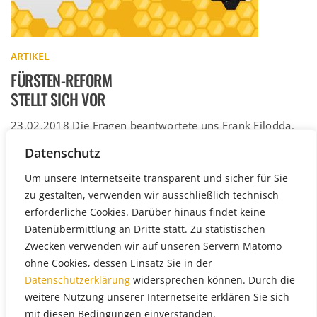
ARTIKEL
FÜRSTEN-REFORM
STELLT SICH VOR
23.02.2018 Die Fragen beantwortete uns Frank Filodda.
Welche besonderen Produkte vertreibt Ihr Unternehmen?
Datenschutz
Unser Unternehmen vertreibt Sorten-Honige, Länder-
Weiterlesen
Honige, Honigspezialitäten, Fair-Trade […]
Um unsere Internetseite transparent und sicher für Sie
zu gestalten, verwenden wir
ausschließlich
technisch
erforderliche Cookies. Darüber hinaus findet keine
Datenübermittlung an Dritte statt. Zu statistischen
Zwecken verwenden wir auf unseren Servern Matomo
ohne Cookies, dessen Einsatz Sie in der
Datenschutzerklärung
widersprechen können. Durch die
weitere Nutzung unserer Internetseite erklären Sie sich
mit diesen Bedingungen einverstanden.