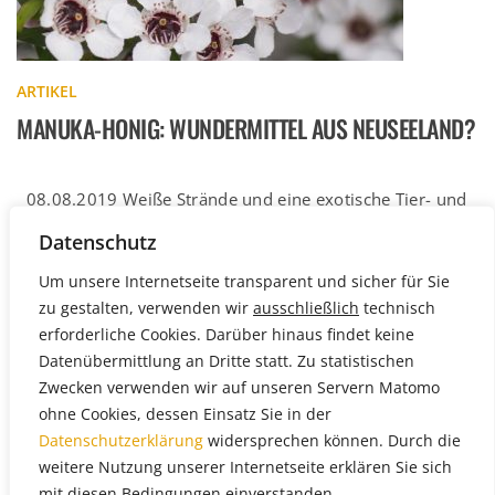
ARTIKEL
MANUKA-HONIG: WUNDERMITTEL AUS NEUSEELAND?
08.08.2019 Weiße Strände und eine exotische Tier- und
Pflanzenwelt – das ferne Neuseeland ist für viele ein
Datenschutz
Sehnsuchtsland, das […]
Weiterlesen
Um unsere Internetseite transparent und sicher für Sie
zu gestalten, verwenden wir
ausschließlich
technisch
erforderliche Cookies. Darüber hinaus findet keine
Datenübermittlung an Dritte statt. Zu statistischen
Zwecken verwenden wir auf unseren Servern Matomo
ohne Cookies, dessen Einsatz Sie in der
Datenschutzerklärung
widersprechen können. Durch die
weitere Nutzung unserer Internetseite erklären Sie sich
mit diesen Bedingungen einverstanden.