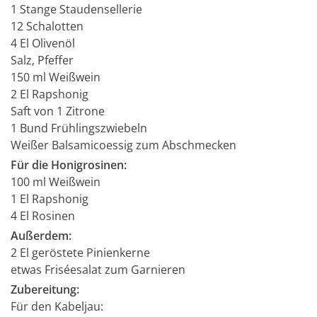
1 Stange Staudensellerie
12 Schalotten
4 El Olivenöl
Salz, Pfeffer
150 ml Weißwein
2 El Rapshonig
Saft von 1 Zitrone
1 Bund Frühlingszwiebeln
Weißer Balsamicoessig zum Abschmecken
Für die Honigrosinen:
100 ml Weißwein
1 El Rapshonig
4 El Rosinen
Außerdem:
2 El geröstete Pinienkerne
etwas Friséesalat zum Garnieren
Zubereitung:
Für den Kabeljau: