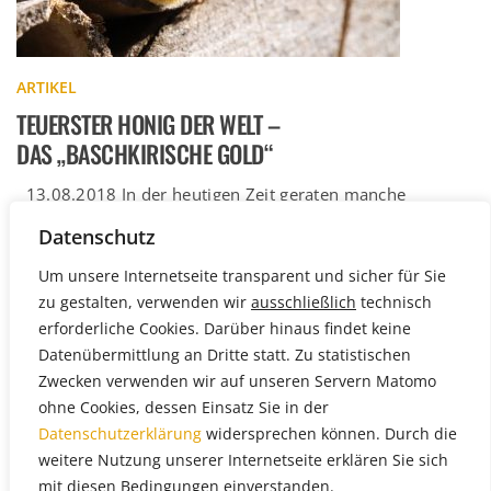
ARTIKEL
TEUERSTER HONIG DER WELT –
DAS „BASCHKIRISCHE GOLD“
13.08.2018 In der heutigen Zeit geraten manche
Traditionen in Vergessenheit. Das Wissen um sie geht
Datenschutz
verloren. Dies betrifft auch […]
Weiterlesen
Um unsere Internetseite transparent und sicher für Sie
zu gestalten, verwenden wir
ausschließlich
technisch
erforderliche Cookies. Darüber hinaus findet keine
Datenübermittlung an Dritte statt. Zu statistischen
Zwecken verwenden wir auf unseren Servern Matomo
ohne Cookies, dessen Einsatz Sie in der
Datenschutzerklärung
widersprechen können. Durch die
weitere Nutzung unserer Internetseite erklären Sie sich
mit diesen Bedingungen einverstanden.