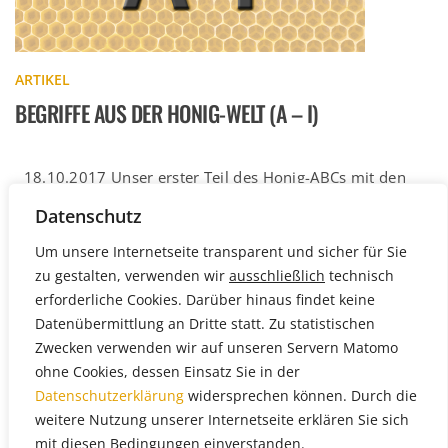
ARTIKEL
BEGRIFFE AUS DER HONIG-WELT (A – I)
18.10.2017 Unser erster Teil des Honig-ABCs mit den
wichtigsten Begriffen von A bis I. Hier finden Sie alle
Datenschutz
Definitionen […]
Weiterlesen
Um unsere Internetseite transparent und sicher für Sie
zu gestalten, verwenden wir
ausschließlich
technisch
erforderliche Cookies. Darüber hinaus findet keine
Datenübermittlung an Dritte statt. Zu statistischen
Zwecken verwenden wir auf unseren Servern Matomo
ohne Cookies, dessen Einsatz Sie in der
Datenschutzerklärung
widersprechen können. Durch die
weitere Nutzung unserer Internetseite erklären Sie sich
mit diesen Bedingungen einverstanden.