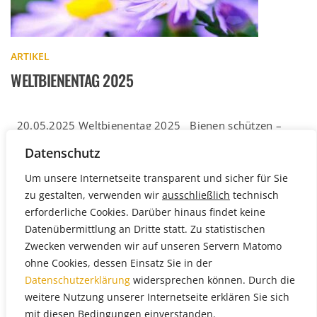
ARTIKEL
WELTBIENENTAG 2025
20.05.2025 Weltbienentag 2025 Bienen schützen –
weltweit Verantwortung übernehmen Am 20. Mai ist
Datenschutz
Weltbienentag 2025. Dieser Tag rückt […]
Weiterlesen
Um unsere Internetseite transparent und sicher für Sie
zu gestalten, verwenden wir
ausschließlich
technisch
erforderliche Cookies. Darüber hinaus findet keine
Datenübermittlung an Dritte statt. Zu statistischen
Zwecken verwenden wir auf unseren Servern Matomo
ohne Cookies, dessen Einsatz Sie in der
Datenschutzerklärung
widersprechen können. Durch die
weitere Nutzung unserer Internetseite erklären Sie sich
mit diesen Bedingungen einverstanden.